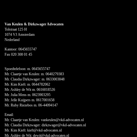
Van Keulen & Dirkzwager Advocaten
Tolstraat 125 H
1074 VJ Amsterdam
Nederland
Kantoor:
0645655747
Fax 020 308 01 45
Spoedtelefoon: m.
0645655747
Mr. Claartje van Keulen: m.
0640279383
Mr. Claudia Dirkzwager: m.
0633003848
Mr. Kim Kieft: m.
0644782062
Mr. Ashley de Wit m.
0616018526
Mr. Julia Mens m.
0623903295
Mr. Jelle Kuijpers m.
0617001658
Mr. Ruby Riezebos m.
06-44094147
Email:
Mr. Claartje van Keulen:
vankeulen@vkd-advocaten.nl
Mr. Claudia Dirkzwager:
dirkzwager@vkd-advocaten.nl
Mr. Kim Kieft:
kieft@vkd-advocaten.nl
Mr. Ashley de Wit:
dewit@vkd-advocaten.nl