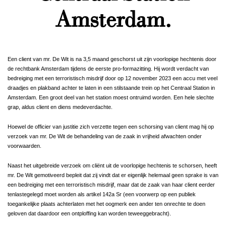
Amsterdam.
Een client van mr. De Wit is na 3,5 maand geschorst uit zijn voorlopige hechtenis door
de rechtbank Amsterdam tijdens de eerste pro-formazitting. Hij wordt verdacht van
bedreiging met een terroristisch misdrijf door op 12 november 2023 een accu met veel
draadjes en plakband achter te laten in een stilstaande trein op het Centraal Station in
Amsterdam. Een groot deel van het station moest ontruimd worden. Een hele slechte
grap, aldus client en diens medeverdachte.
Hoewel de officier van justitie zich verzette tegen een schorsing van client mag hij op
verzoek van mr. De Wit de behandeling van de zaak in vrijheid afwachten onder
voorwaarden.
Naast het uitgebreide verzoek om cliënt uit de voorlopige hechtenis te schorsen, heeft
mr. De Wit gemotiveerd bepleit dat zij vindt dat er eigenlijk helemaal geen sprake is van
een bedreiging met een terroristisch misdrijf, maar dat de zaak van haar client eerder
tenlastegelegd moet worden als artikel 142a Sr (een voorwerp op een publiek
toegankelijke plaats achterlaten met het oogmerk een ander ten onrechte te doen
geloven dat daardoor een ontploffing kan worden teweeggebracht).