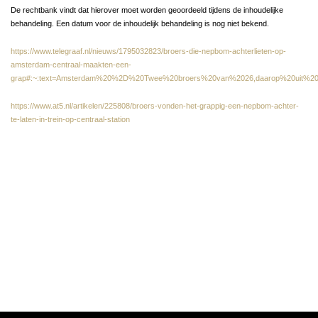
De rechtbank vindt dat hierover moet worden geoordeeld tijdens de inhoudelijke
behandeling. Een datum voor de inhoudelijk behandeling is nog niet bekend.
https://www.telegraaf.nl/nieuws/1795032823/broers-die-nepbom-achterlieten-op-
amsterdam-centraal-maakten-een-
grap#:~:text=Amsterdam%20%2D%20Twee%20broers%20van%2026,daarop%20uit%20v
https://www.at5.nl/artikelen/225808/broers-vonden-het-grappig-een-nepbom-achter-
te-laten-in-trein-op-centraal-station