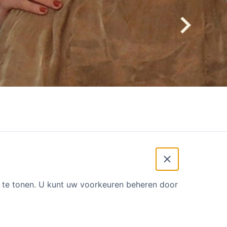
 andere vormen van
t te tonen. U kunt uw voorkeuren beheren door
om up-do-date kennis.
teit. Dit betekent dat