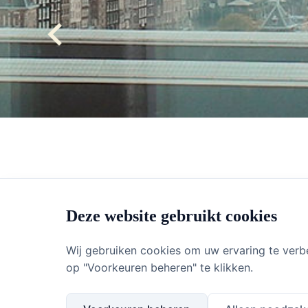
Deze website gebruikt cookies
Wordt u verdacht van ban
cybercrime? Dan is het b
Wij gebruiken cookies om uw ervaring te verb
op "Voorkeuren beheren" te klikken.
Cybercrime-zaken zijn v
Het openbaar ministerie 
ook advocaten steeds be