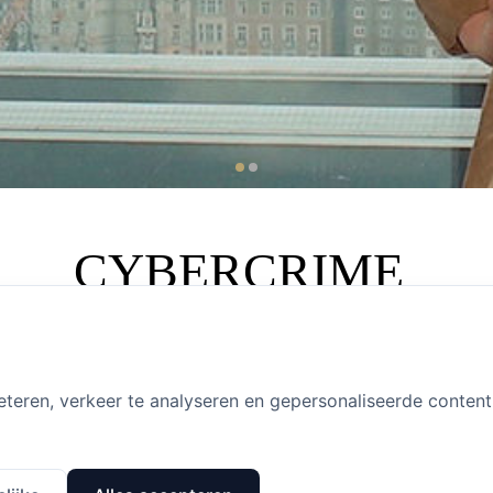
CYBERCRIME
kfraude, oplichting via internet, witwassen via betaalmethoden of van bitcoins of
elangrijk direct een gespecialiseerde strafrechtadvocaat in te schakelen.
eteren, verkeer te analyseren en gepersonaliseerde conten
aak complex van aard. Computertechnologie ontwikkelt zich razendsnel en vraagt 
is de afgelopen jaren steeds meer gefocust op het aanpakken van computercriminali
langrijker worden op dit gebied.