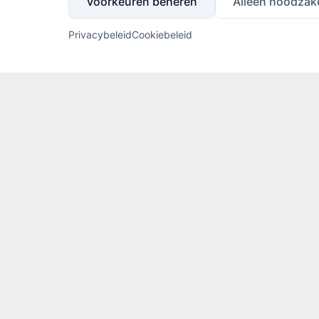
Voorkeuren beheren
Alleen noodzake
Onze advocaten hebben z
opgedaan met identiteits
Privacybeleid
Cookiebeleid
Neem vrijblijvend conta
Lees
hier
de blog van mr