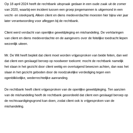
Op 18 april 2024 heeft de rechtbank uitspraak gedaan in een oude zaak uit de zomer
van 2020, waarbij een incident tussen een groep jongemannen is uitgemond in een
vecht- en steekpartij. Alleen client en diens medeverdachte moesten hier bijna vier jaar
later verantwoording voor afleggen bij de rechtbank.
Client werd verdacht van openlijke geweldpleging en mishandeling. De verklaringen
van client en diens medeverdachte en de aangevers over de feitelijke toedracht liepen
wezenlijk uiteen.
Mr. De Wit heeft bepleit dat client moet worden vrijgesproken van beide feiten, dan wel
dat client een geslaagd beroep op noodweer toekomt: mocht de rechtbank namelijk
het slaan in het gezicht door client wettig en overtuigend bewezen achten, dan was het
slaan in het gezicht geboden door de noodzakelijke verdediging tegen een
ogenblikkelijke, wederrechtelijke aanranding.
De rechtbank heeft client vrijgesproken van de openlijke geweldpleging. Ten aanzien
van de mishandeling heeft de rechtbank geoordeeld dat client een geslaagd beroep op
de rechtvaardigingsgrond kan doen, zodat client ook is vrijgesproken van de
mishandeling.