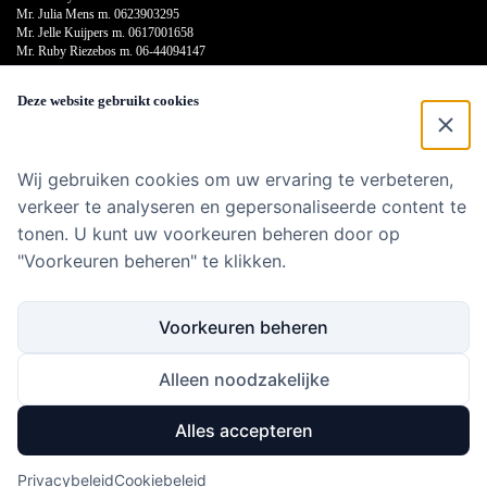
Mr. Julia Mens m.
0623903295
Mr. Jelle Kuijpers m.
0617001658
Mr. Ruby Riezebos m.
06-44094147
Email:
Deze website gebruikt cookies
Mr. Claartje van Keulen:
vankeulen@vkd-advocaten.nl
Mr. Claudia Dirkzwager:
dirkzwager@vkd-advocaten.nl
Mr. Kim Kieft:
kieft@vkd-advocaten.nl
Mr. Ashley de Wit:
dewit@vkd-advocaten.nl
Wij gebruiken cookies om uw ervaring te verbeteren,
Mr. Julia Mens:
mens@vkd-advocaten.nl
Mr. Jelle Kuijpers:
kuijpers@vkd-advocaten.nl
verkeer te analyseren en gepersonaliseerde content te
Mr. Ruby Riezebos:
riezebos@vkd-advocaten.nl
tonen. U kunt uw voorkeuren beheren door op
"Voorkeuren beheren" te klikken.
Onze kantoortijden zijn van 9:00 uur tot 18:00 uur.
Ingeval van nood zijn wij 24 uur per dag, 7 dagen in de week bereikbaar op de
spoedtelefoon.
Voorkeuren beheren
U kunt telefonisch contact met ons opnemen en (indien mogelijk) nog dezelfde dag een
afspraak inplannen op kantoor.
Alleen noodzakelijke
Alles accepteren
Privacybeleid
Cookiebeleid