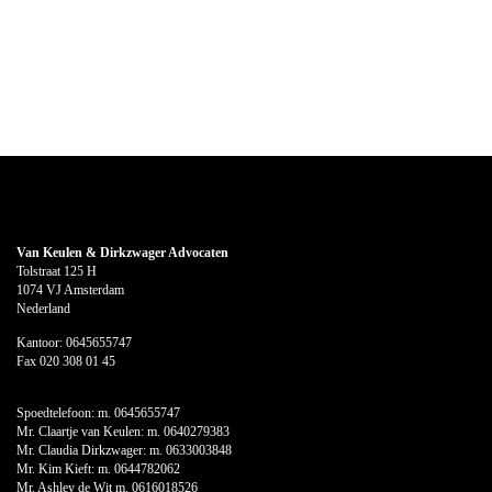
Van Keulen & Dirkzwager Advocaten
Tolstraat 125 H
1074 VJ Amsterdam
Nederland
Kantoor:
0645655747
Fax 020 308 01 45
Spoedtelefoon: m.
0645655747
Mr. Claartje van Keulen: m.
0640279383
Mr. Claudia Dirkzwager: m.
0633003848
Mr. Kim Kieft: m.
0644782062
Mr. Ashley de Wit m.
0616018526