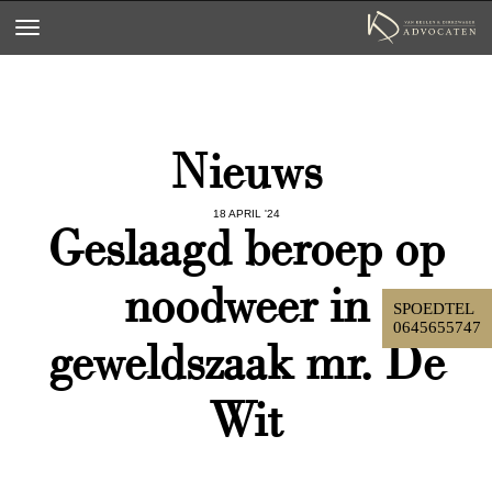
Toggle navigation
Nieuws
18 APRIL '24
Geslaagd beroep op
noodweer in
SPOEDTEL
0645655747
geweldszaak mr. De
Wit