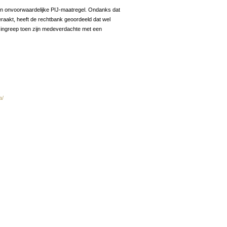
 een onvoorwaardelijke PIJ-maatregel. Ondanks dat
 geraakt, heeft de rechtbank geoordeeld dat wel
t ingreep toen zijn medeverdachte met een
a/