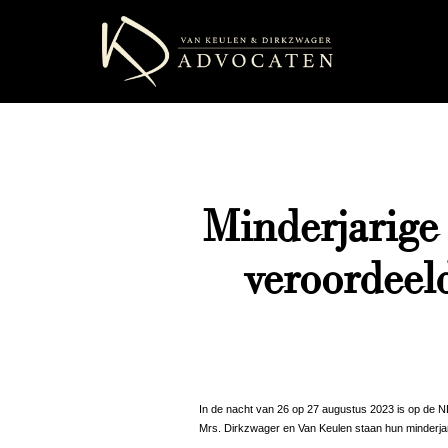
Minderjarige
veroordee
In de nacht van 26 op 27 augustus 2023 is op de ND
Mrs. Dirkzwager en Van Keulen staan hun minderjarig