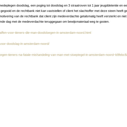
t medeplegen doodslag, een poging tot doodslag en 3 straatroven tot 1 jaar jeugddetentie en
eft gegooid en de rechtbank niet kan vaststellen of client het slachtoffer met deze steen heeft
tivering van de rechtbank dat client zijn medeverdachte getalsmatig heeft versterkt en nie
lgende dag met de medeverdachte teruggegaan om bewijsmateriaal weg te gooien.
raffen-voor-tieners-die-man-doodsloegen-in-amsterdam-noord.html
t-voor-doodslag-in-amsterdam-noord/
t-tegen-tieners-na-fatale-mishandeling-van-man-met-stoeptegel-in-amsterdam-noord~b9febc8