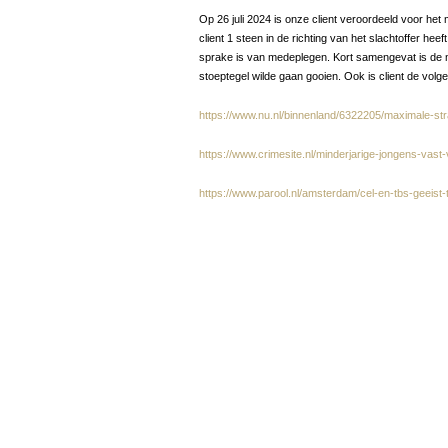
Op 26 juli 2024 is onze client veroordeeld voor he
client 1 steen in de richting van het slachtoffer he
sprake is van medeplegen. Kort samengevat is de mo
stoeptegel wilde gaan gooien. Ook is client de vo
https://www.nu.nl/binnenland/6322205/maximale-st
https://www.crimesite.nl/minderjarige-jongens-vas
https://www.parool.nl/amsterdam/cel-en-tbs-geeis