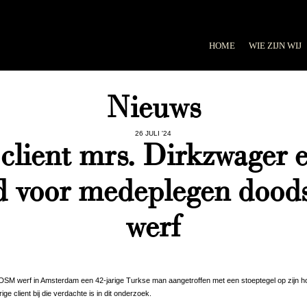
HOME
WIE ZIJN WIJ
Nieuws
26 JULI '24
 client mrs. Dirkzwager 
ld voor medeplegen doo
werf
SM werf in Amsterdam een 42-jarige Turkse man aangetroffen met een stoeptegel op zijn hoof
e client bij die verdachte is in dit onderzoek.