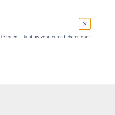
00 uur.
t te tonen. U kunt uw voorkeuren beheren door
dagen in de
 en (indien
plannen op