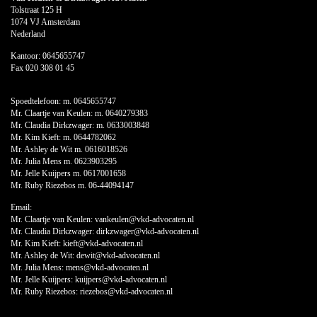
Tolstraat 125 H
1074 VJ Amsterdam
Nederland
Kantoor:
0645655747
Fax 020 308 01 45
Spoedtelefoon: m.
0645655747
Mr. Claartje van Keulen: m.
0640279383
Mr. Claudia Dirkzwager: m.
0633003848
Mr. Kim Kieft: m.
0644782062
Mr. Ashley de Wit m.
0616018526
Mr. Julia Mens m.
0623903295
Mr. Jelle Kuijpers m.
0617001658
Mr. Ruby Riezebos m.
06-44094147
Email:
Mr. Claartje van Keulen:
vankeulen@vkd-advocaten.nl
Mr. Claudia Dirkzwager:
dirkzwager@vkd-advocaten.nl
Mr. Kim Kieft:
kieft@vkd-advocaten.nl
Mr. Ashley de Wit:
dewit@vkd-advocaten.nl
Mr. Julia Mens:
mens@vkd-advocaten.nl
Mr. Jelle Kuijpers:
kuijpers@vkd-advocaten.nl
Mr. Ruby Riezebos:
riezebos@vkd-advocaten.nl