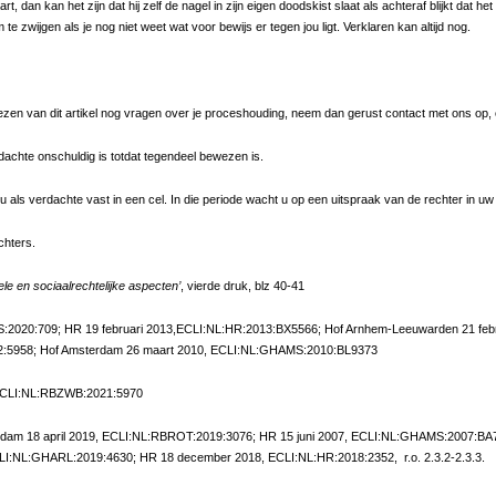
t, dan kan het zijn dat hij zelf de nagel in zijn eigen doodskist slaat als achteraf blijkt dat h
m te zwijgen als je nog niet weet wat voor bewijs er tegen jou ligt. Verklaren kan altijd nog.
 lezen van dit artikel nog vragen over je proceshouding, neem dan gerust contact met ons o
achte onschuldig is totdat tegendeel bewezen is.
 u als verdachte vast in een cel. In die periode wacht u op een uitspraak van de rechter in uw
chters.
le en sociaalrechtelijke aspecten’
, vierde druk, blz 40-41
:2020:709; HR 19 februari 2013,ECLI:NL:HR:2013:BX5566; Hof Arnhem-Leeuwarden 21 feb
2:5958; Hof Amsterdam 26 maart 2010, ECLI:NL:GHAMS:2010:BL9373
 ECLI:NL:RBZWB:2021:5970
erdam 18 april 2019, ECLI:NL:RBROT:2019:3076; HR 15 juni 2007, ECLI:NL:GHAMS:2007:B
I:NL:GHARL:2019:4630; HR 18 december 2018, ECLI:NL:HR:2018:2352, r.o. 2.3.2-2.3.3.