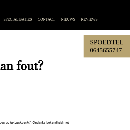
SPECIALISATIES
CONTACT
NIEUWS
REVIEWS
SPOEDTEL
0645655747
dan fout?
roep op het zwijgrecht’’
. Ondanks bekendheid met