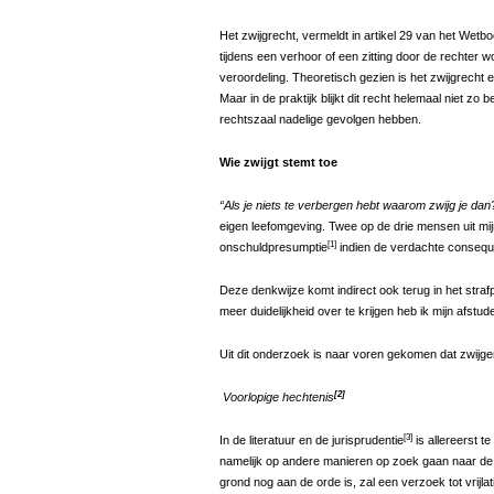
Het zwijgrecht, vermeldt in artikel 29 van het Wetb
tijdens een verhoor of een zitting door de rechter w
veroordeling. Theoretisch gezien is het zwijgrecht
Maar in de praktijk blijkt dit recht helemaal niet 
rechtszaal nadelige gevolgen hebben.
Wie zwijgt stemt toe
“Als je niets te verbergen hebt waarom zwijg je dan
eigen leefomgeving. Twee op de drie mensen uit mi
[1]
onschuldpresumptie
indien de verdachte conseque
Deze denkwijze komt indirect ook terug in het stra
meer duidelijkheid over te krijgen heb ik mijn afst
Uit dit onderzoek is naar voren gekomen dat zwijge
[2]
Voorlopige hechtenis
[3]
In de literatuur en de jurisprudentie
is allereerst t
namelijk op andere manieren op zoek gaan naar de 
grond nog aan de orde is, zal een verzoek tot vrijl