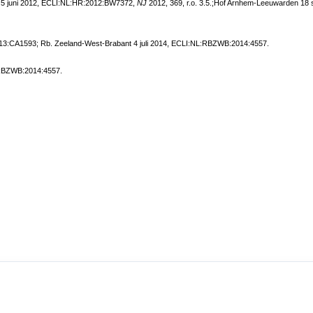
 5 juni 2012, ECLI:NL:HR:2012:BW7372,
NJ
2012, 369, r.o. 3.5.;Hof Arnhem-Leeuwarden 
3:CA1593; Rb. Zeeland-West-Brabant 4 juli 2014, ECLI:NL:RBZWB:2014:4557.
:RBZWB:2014:4557.