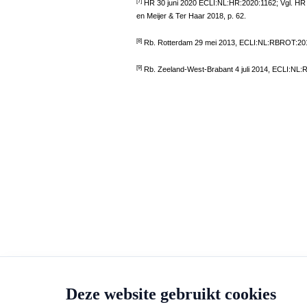
[7]
HR 30 juni 2020 ECLI:NL:HR:2020:1162; Vgl. HR
en Meijer & Ter Haar 2018, p. 62.
[8]
Rb. Rotterdam 29 mei 2013, ECLI:NL:RBROT:201
[9]
Rb. Zeeland-West-Brabant 4 juli 2014, ECLI:NL
Deze website gebruikt cookies