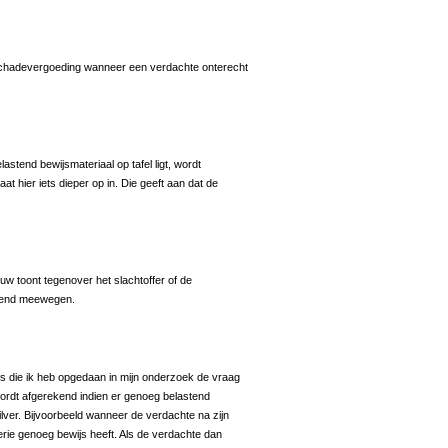
tot schadevergoeding wanneer een verdachte onterecht
astend bewijsmateriaal op tafel ligt, wordt
at hier iets dieper op in. Die geeft aan dat de
uw toont tegenover het slachtoffer of de
warend meewegen.
s die ik heb opgedaan in mijn onderzoek de vraag
wordt afgerekend indien er genoeg belastend
zilver. Bijvoorbeeld wanneer de verdachte na zijn
erie genoeg bewijs heeft. Als de verdachte dan