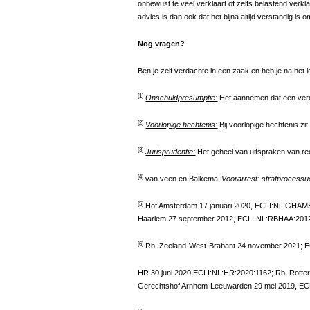
onbewust te veel verklaart of zelfs belastend verklaar
advies is dan ook dat het bijna altijd verstandig is o
Nog vragen?
Ben je zelf verdachte in een zaak en heb je na het
[1]
Onschuldpresumptie:
Het aannemen dat een verd
[2]
Voorlopige hechtenis:
Bij voorlopige hechtenis zit
[3]
Jurisprudentie:
Het geheel van uitspraken van re
[4]
van veen en Balkema,’
Voorarrest: strafprocessue
[5]
Hof Amsterdam 17 januari 2020, ECLI:NL:GHAMS
Haarlem 27 september 2012, ECLI:NL:RBHAA:201
[6]
Rb. Zeeland-West-Brabant 24 november 2021;
HR 30 juni 2020 ECLI:NL:HR:2020:1162; Rb. Rott
Gerechtshof Arnhem-Leeuwarden 29 mei 2019, ECL