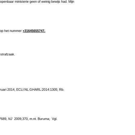
et openbaar ministerie geen of weinig bewijs had. Mijn
p, op het nummer
+31645655747.
 strafzaak.
ruari 2014, ECLI:NL:GHARL:2014:1305; Rb.
A7689,
NJ
2009,370, m.nt. Buruma; Vgl.