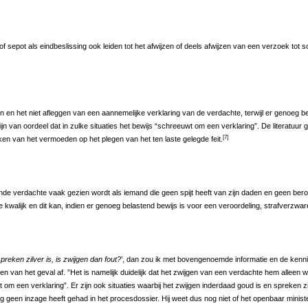
 of sepot als eindbeslissing ook leiden tot het afwijzen of deels afwijzen van een verzoek 
gen en het niet afleggen van een aannemelijke verklaring van de verdachte, terwijl er genoeg bel
n van oordeel dat in zulke situaties het bewijs “schreeuwt om een verklaring”. De literatuur ga
[7]
ken van het vermoeden op het plegen van het ten laste gelegde feit.
ende verdachte vaak gezien wordt als iemand die geen spijt heeft van zijn daden en geen bero
kwalijk en dit kan, indien er genoeg belastend bewijs is voor een veroordeling, strafverz
spreken zilver is, is zwijgen dan fout?
’, dan zou ik met bovengenoemde informatie en de kenni
van het geval af. ”Het is namelijk duidelijk dat het zwijgen van een verdachte hem alleen 
wt om een verklaring”. Er zijn ook situaties waarbij het zwijgen inderdaad goud is en spreken 
g geen inzage heeft gehad in het procesdossier. Hij weet dus nog niet of het openbaar minist