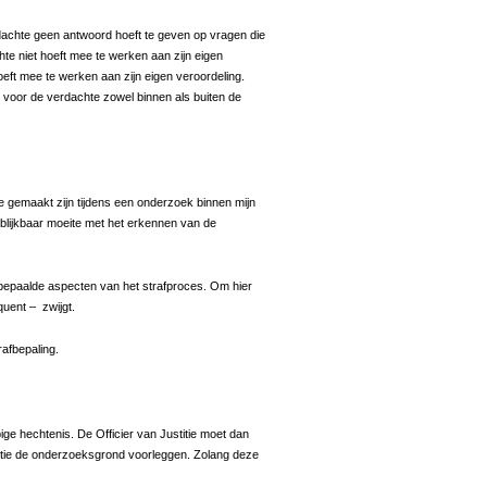
erdachte geen antwoord hoeft te geven op vragen die
chte niet hoeft mee te werken aan zijn eigen
eft mee te werken aan zijn eigen veroordeling.
it voor de verdachte zowel binnen als buiten de
ie gemaakt zijn tijdens een onderzoek binnen mijn
 blijkbaar moeite met het erkennen van de
n bepaalde aspecten van het strafproces. Om hier
quent – zwijgt.
rafbepaling.
ige hechtenis. De Officier van Justitie moet dan
titie de onderzoeksgrond voorleggen. Zolang deze