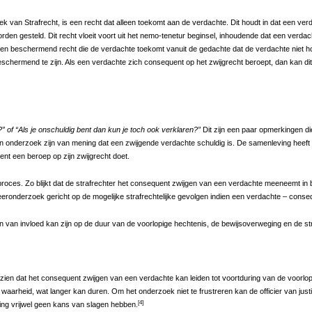
oek van Strafrecht, is een recht dat alleen toekomt aan de verdachte. Dit houdt in dat een v
orden gesteld. Dit recht vloeit voort uit het nemo-tenetur beginsel, inhoudende dat een verda
 een beschermend recht die de verdachte toekomt vanuit de gedachte dat de verdachte niet ho
zo beschermend te zijn. Als een verdachte zich consequent op het zwijgrecht beroept, dan kan d
?” of “Als je onschuldig bent dan kun je toch ook verklaren?”
Dit zijn een paar opmerkingen d
jn onderzoek zijn van mening dat een zwijgende verdachte schuldig is. De samenleving heeft
nt een beroep op zijn zwijgrecht doet.
fproces. Zo blijkt dat de strafrechter het consequent zwijgen van een verdachte meeneemt i
udeeronderzoek gericht op de mogelijke strafrechtelijke gevolgen indien een verdachte – conse
n van invloed kan zijn op de duur van de voorlopige hechtenis, de bewijsoverweging en de st
e zien dat het consequent zwijgen van een verdachte kan leiden tot voortduring van de voorlop
waarheid, wat langer kan duren. Om het onderzoek niet te frustreren kan de officier van jus
[4]
ating vrijwel geen kans van slagen hebben.