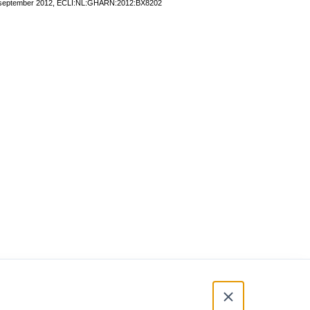
18 september 2012, ECLI:NL:GHARN:2012:BX8202