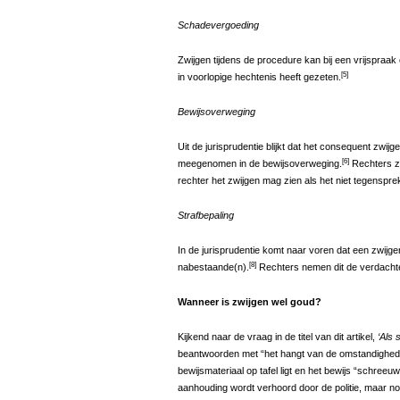
Schadevergoeding
Zwijgen tijdens de procedure kan bij een vrijspraak
[5]
in voorlopige hechtenis heeft gezeten.
Bewijsoverweging
Uit de jurisprudentie blijkt dat het consequent zwij
[6]
meegenomen in de bewijsoverweging.
Rechters zij
rechter het zwijgen mag zien als het niet tegenspre
Strafbepaling
In de jurisprudentie komt naar voren dat een zwijg
[8]
nabestaande(n).
Rechters nemen dit de verdachte 
Wanneer is zwijgen wel goud?
Kijkend naar de vraag in de titel van dit artikel,
‘Als 
beantwoorden met “het hangt van de omstandigheden 
bewijsmateriaal op tafel ligt en het bewijs “schreeu
aanhouding wordt verhoord door de politie, maar no